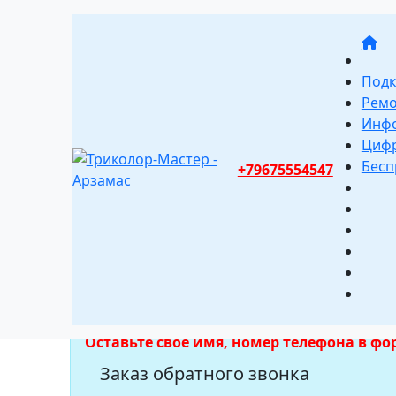
Подк
Ремо
Инф
Цифр
Бесп
+79675554547
Три
Мы отвечаем на звонки с 07:00 до 20:00 п
Оставьте свое имя, номер телефона в ф
Заказ обратного звонка