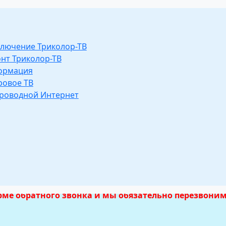
лючение Триколор-ТВ
нт Триколор-ТВ
ормация
овое ТВ
роводной Интернет
колор ТВ в Арза
о мск
орме обратного звонка и мы обязательно перезвоним