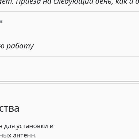
ает. Приезд на следующий день, как и
в
ою работу
ства
 для установки и
ных антенн.